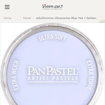
Home
...
Pastel
ตลับสีพาสเทล Ultramarine Blue Tint / Golden Acrylic Colors 9ml