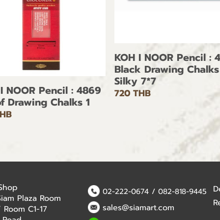
KOH I NOOR Pencil : 
Black Drawing Chalks
Silky 7*7
I NOOR Pencil : 4869
720 THB
of Drawing Chalks 1
THB
 Shop
D
02-222-0674
/
082-818-9445
Siam Plaza Room
R
sales@siamart.com
 / Room C1-17