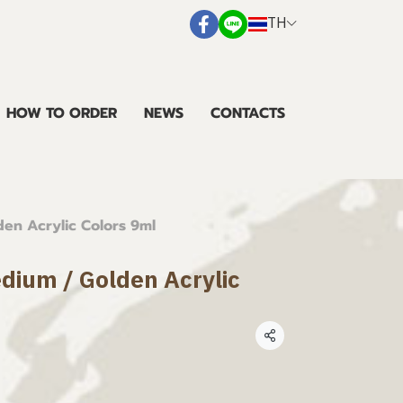
TH
HOW TO ORDER
NEWS
CONTACTS
den Acrylic Colors 9ml
dium / Golden Acrylic
แชร์