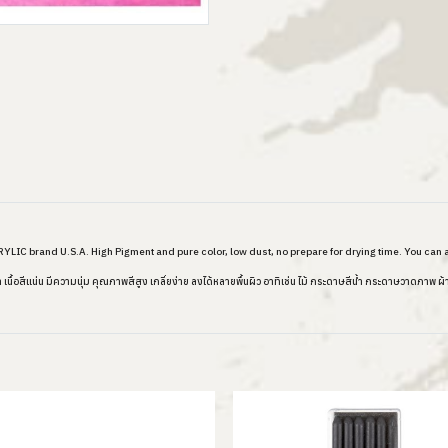
LIC brand U.S.A. High Pigment and pure color, low dust, no prepare for drying time. You can a
อสีแน่น มีความนุ่ม คุณภาพสีสูง เกลี่ยง่าย ลงได้หลายพื้นผิว อาทิเช่น ไม้ กระดาษสีน้ำ กระดาษวาดภาพ 