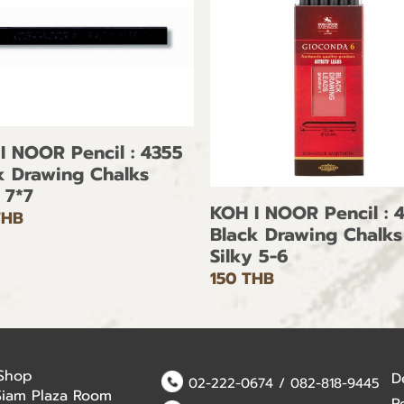
I NOOR Pencil : 4355
k Drawing Chalks
 7*7
KOH I NOOR Pencil : 
THB
Black Drawing Chalks
Silky 5-6
150 THB
 Shop
D
02-222-0674
/
082-818-9445
Siam Plaza Room
R