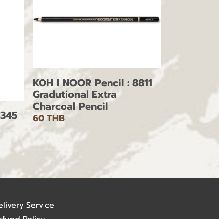
KOH I NOOR Pencil : 8811
Gradutional Extra
Charcoal Pencil
4345
60 THB
elivery Service
efund Policy