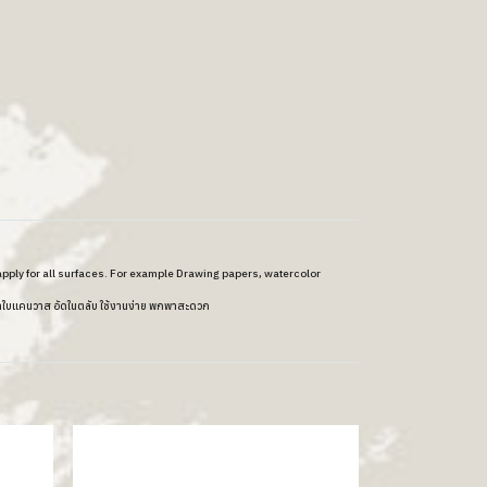
pply for all surfaces. For example Drawing papers, watercolor
ผ้าใบแคนวาส อัดในตลับ ใช้งานง่าย พกพาสะดวก