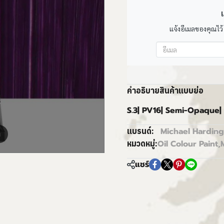
เ
แจ้งอีเมลของคุณไว้
คำอธิบายสินค้าแบบย่อ
S.3| PV16| Semi-Opaque|
Michael Harding
แบรนด์:
m
Oil Colour Paint
,
หมวดหมู่:
แชร์