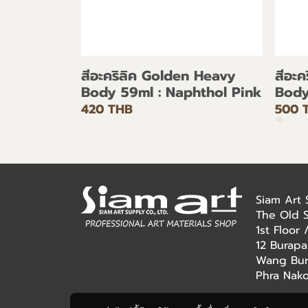
สีอะคริลิค Golden Heavy
สีอะ
Body 59ml : Naphthol Pink
Body
420 THB
500 
Siam Art
The Old 
1st Floor
12 Burapa
Wang Bur
Phra Nak