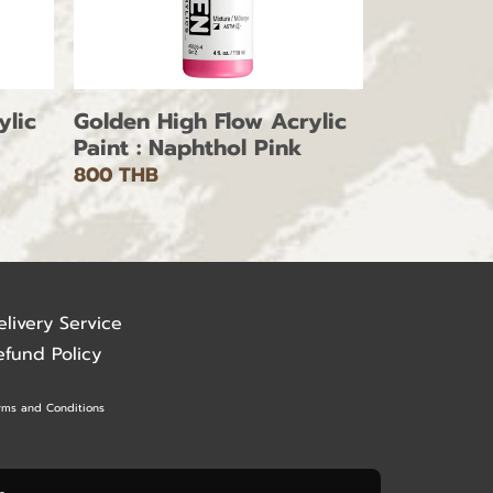
ylic
Golden High Flow Acrylic
Paint : Naphthol Pink
800 THB
elivery Service
efund Policy
rms and Conditions