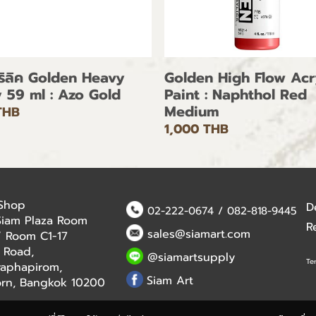
คริลิค Golden Heavy
Golden High Flow Acr
 59 ml : Azo Gold
Paint : Naphthol Red
Medium
THB
1,000 THB
 Shop
D
02-222-0674
/
082-818-9445
Siam Plaza Room
R
sales@siamart.com
 / Room C1-17
 Road,
@siamartsupply
Te
aphapirom,
Siam Art
orn, Bangkok 10200