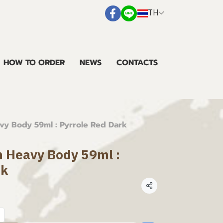
TH
HOW TO ORDER
NEWS
CONTACTS
avy Body 59ml : Pyrrole Red Dark
en Heavy Body 59ml :
rk
แชร์