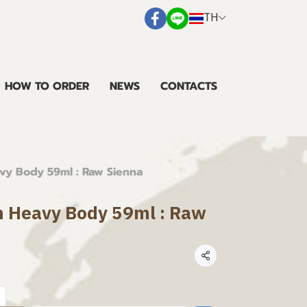
TH
HOW TO ORDER
NEWS
CONTACTS
avy Body 59ml : Raw Sienna
en Heavy Body 59ml : Raw
แชร์