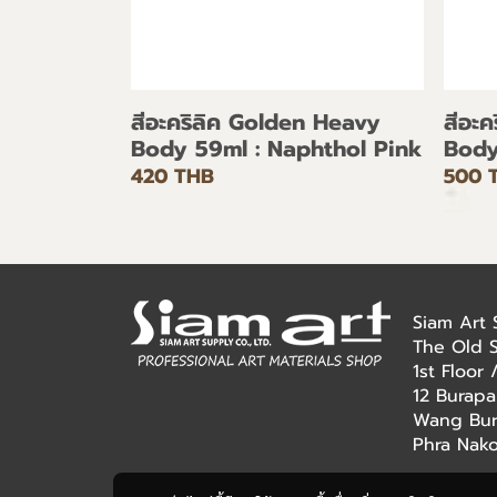
สีอะคริลิค Golden Heavy
สีอะ
Body 59ml : Naphthol Pink
Body
420 THB
500 
Siam Art
The Old 
1st Floor
12 Burapa
Wang Bur
Phra Nak