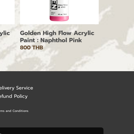
ylic
Golden High Flow Acrylic
Paint : Naphthol Pink
800 THB
elivery Service
efund Policy
rms and Conditions