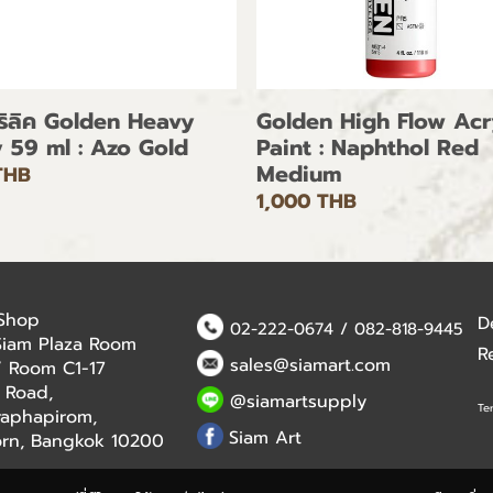
คริลิค Golden Heavy
Golden High Flow Acr
 59 ml : Azo Gold
Paint : Naphthol Red
Medium
THB
1,000 THB
 Shop
D
02-222-0674
/
082-818-9445
Siam Plaza Room
R
sales@siamart.com
 / Room C1-17
 Road,
@siamartsupply
Te
aphapirom,
Siam Art
orn, Bangkok 10200