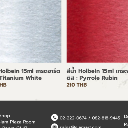
 Holbein 15ml เกรดอาร์ต
สีน้ำ Holbein 15ml เกรด
 Titanium White
ติส : Pyrrole Rubin
THB
210 THB
 Shop
D
02-222-0674
/
082-818-9445
Siam Plaza Room
R
sales@siamart.com