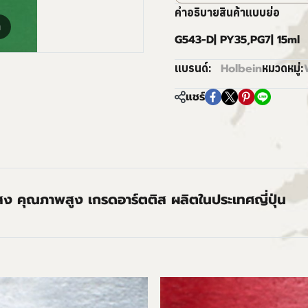
คำอธิบายสินค้าแบบย่อ
m
G543-D| PY35,PG7| 15ml
Holbein
แบรนด์:
หมวดหมู่:
แชร์
ง คุณภาพสูง เกรดอาร์ตติส ผลิตในประเทศญี่ปุ่น