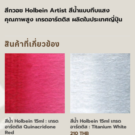
สีกวอช Holbein Artist สีน้ำแบบทึบแสง
คุณภาพสูง เกรดอาร์ตติส ผลิตในประเทศญี่ปุ่น
สินค้าที่เกี่ยวข้อง
สีน้ำ Holbein 15ml : เกรด
สีน้ำ Holbein 15ml เกรด
อาร์ตติส Quinacridone
อาร์ตติส : Titanium White
Red
210 THB