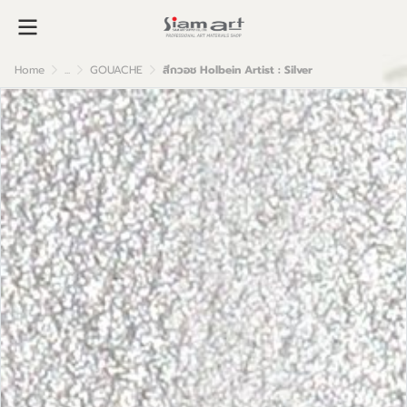
Home
...
GOUACHE
สีกวอช Holbein Artist : Silver