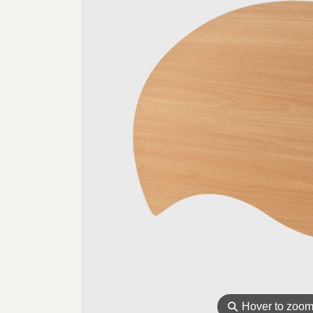
⚲
Hover to zoo