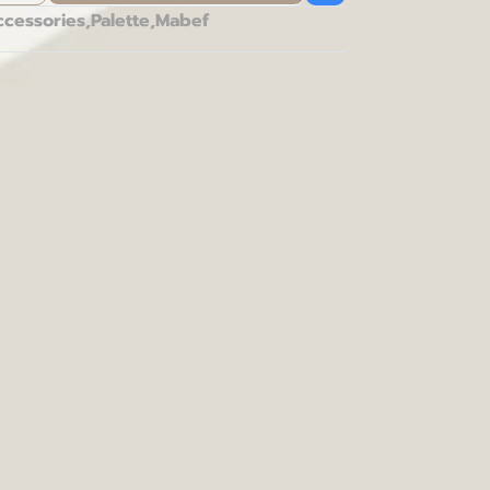
ccessories
,
Palette
,
Mabef