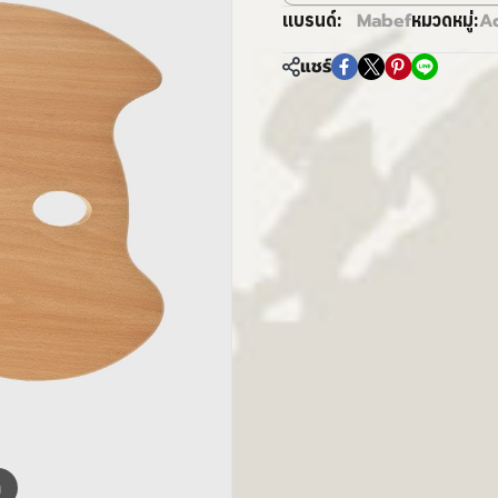
Mabef
A
แบรนด์:
หมวดหมู่:
แชร์
m