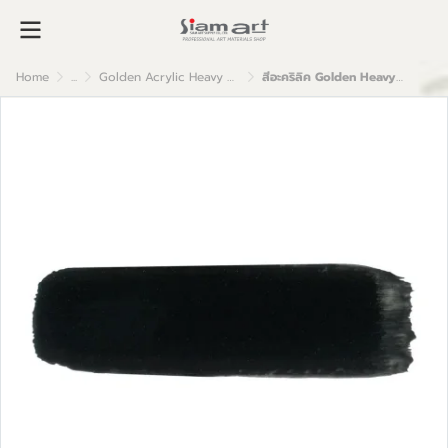
Home
...
Golden Acrylic Heavy Body
สีอะคริลิค Golden Heavy Body 59ml : Carbon Black