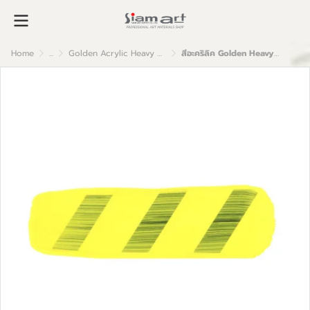
Home
...
Golden Acrylic Heavy Body
สีอะคริลิค Golden Heavy Body 59ml : Cadmium Yellow Light