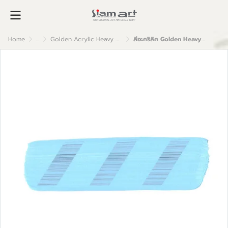
Home
...
Golden Acrylic Heavy Body
สีอะคริลิค Golden Heavy Body 59ml : Light Phthalo Blue