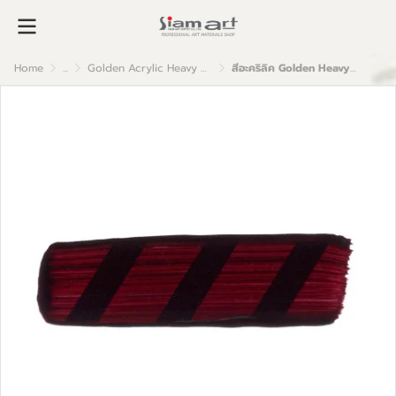
Home
...
Golden Acrylic Heavy Body
สีอะคริลิค Golden Heavy Body 59ml : Permanent Maroon