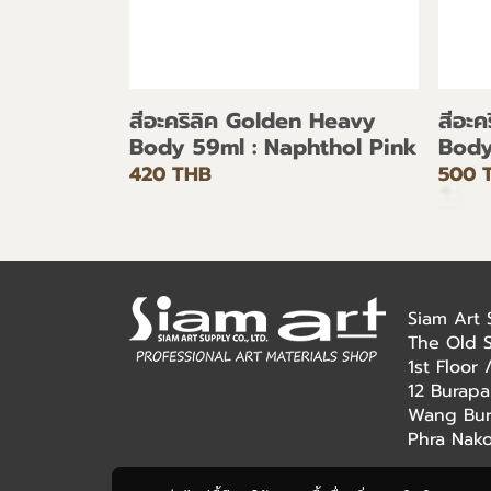
สีอะคริลิค Golden Heavy
สีอะ
Body 59ml : Naphthol Pink
Body
420 THB
500 
Siam Art
The Old 
1st Floor
12 Burapa
Wang Bur
Phra Nak