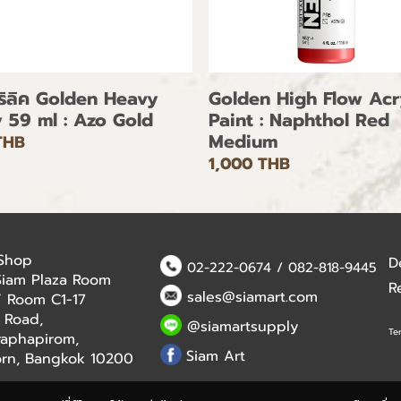
คริลิค Golden Heavy
Golden High Flow Acr
 59 ml : Azo Gold
Paint : Naphthol Red
Medium
THB
1,000 THB
 Shop
D
02-222-0674
/
082-818-9445
Siam Plaza Room
R
sales@siamart.com
 / Room C1-17
 Road,
@siamartsupply
Te
aphapirom,
Siam Art
orn, Bangkok 10200