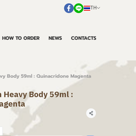
TH
HOW TO ORDER
NEWS
CONTACTS
eavy Body 59ml : Quinacridone Magenta
en Heavy Body 59ml :
agenta
แชร์