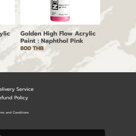
ylic
Golden High Flow Acrylic
Paint : Naphthol Pink
800 THB
elivery Service
efund Policy
rms and Conditions