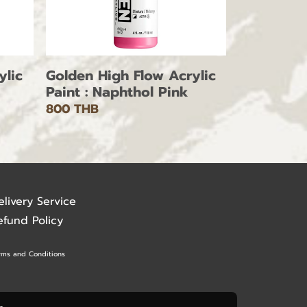
ylic
Golden High Flow Acrylic
Paint : Naphthol Pink
800 THB
elivery Service
efund Policy
rms and Conditions