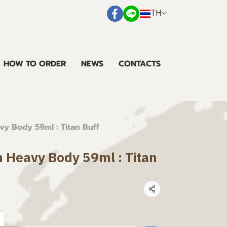
TH
HOW TO ORDER
NEWS
CONTACTS
avy Body 59ml : Titan Buff
en Heavy Body 59ml : Titan
แชร์