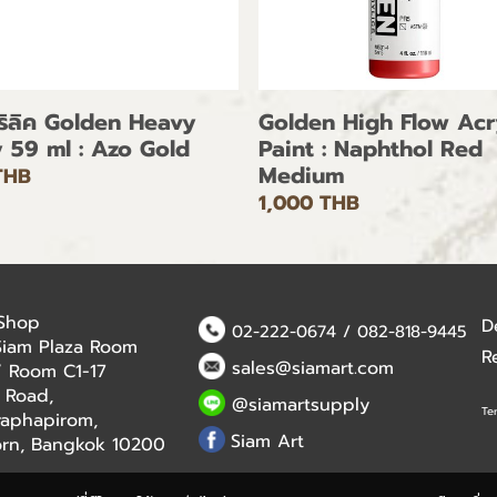
คริลิค Golden Heavy
Golden High Flow Acr
 59 ml : Azo Gold
Paint : Naphthol Red
Medium
THB
1,000 THB
 Shop
D
02-222-0674
/
082-818-9445
Siam Plaza Room
R
sales@siamart.com
 / Room C1-17
 Road,
@siamartsupply
Te
aphapirom,
Siam Art
orn, Bangkok 10200