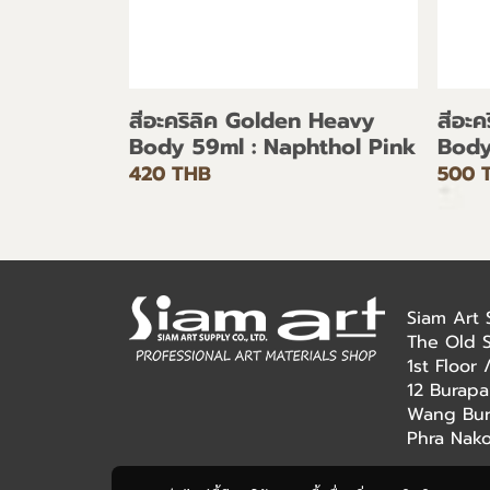
สีอะคริลิค Golden Heavy
สีอะ
Body 59ml : Naphthol Pink
Body
420 THB
500 
Siam Art
The Old 
1st Floor
12 Burapa
Wang Bur
Phra Nak