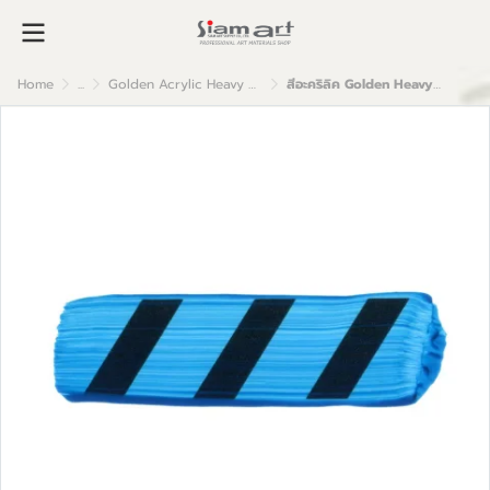
Home
...
Golden Acrylic Heavy Body
สีอะคริลิค Golden Heavy Body 59ml : Manganese Blue Hue