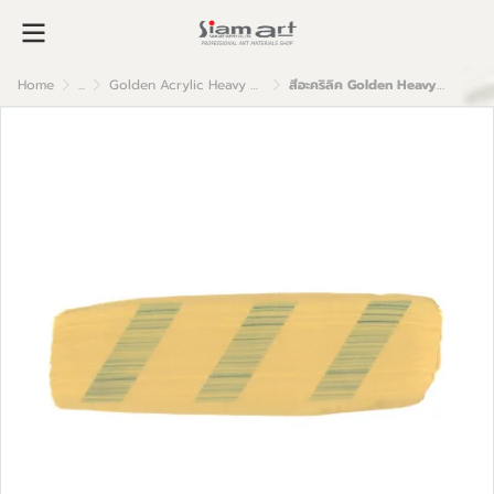
Home
...
Golden Acrylic Heavy Body
สีอะคริลิค Golden Heavy Body 59ml : Naples Yellow Hue