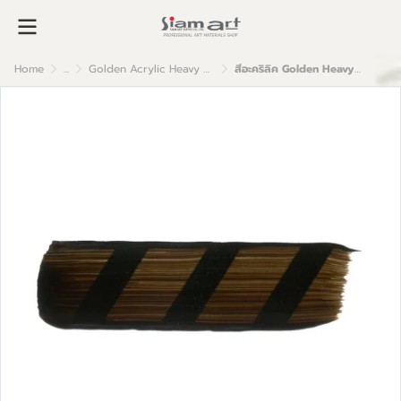
Home
...
Golden Acrylic Heavy Body
สีอะคริลิค Golden Heavy Body 59ml : Van Dyke Brown Hue