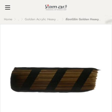
Home
...
Golden Acrylic Heavy Body
สีอะคริลิค Golden Heavy Body 59ml : Van Dyke Brown Hue