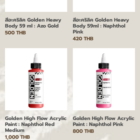
สีอะคริลิค Golden Heavy
สีอะคริลิค Golden Heavy
Body 59 ml : Azo Gold
Body 59ml : Naphthol
Pink
500 THB
420 THB
Golden High Flow Acrylic
Golden High Flow Acrylic
Paint : Naphthol Red
Paint : Naphthol Pink
Medium
800 THB
1,000 THB