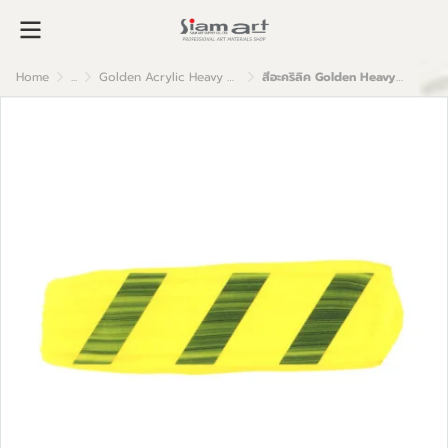
Home
...
Golden Acrylic Heavy Body
สีอะคริลิค Golden Heavy Body 59ml : Primary Yellow