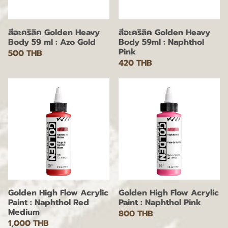
สีอะคริลิค Golden Heavy
สีอะคริลิค Golden Heavy
Body 59 ml : Azo Gold
Body 59ml : Naphthol
Pink
500 THB
420 THB
Golden High Flow Acrylic
Golden High Flow Acrylic
Paint : Naphthol Red
Paint : Naphthol Pink
Medium
800 THB
1,000 THB