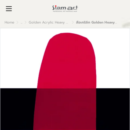
Home
...
Golden Acrylic Heavy Body
สีอะคริลิค Golden Heavy Body 59ml : Fluorescent Magenta