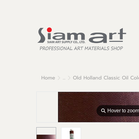
Home
...
Old Holland Classic Oil Col
⚲
Hover to zoo