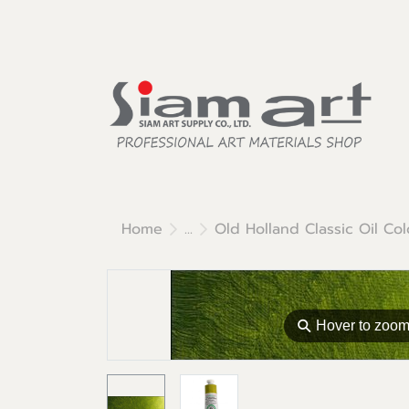
Home
...
Old Holland Classic Oil Col
⚲
Hover to zoo