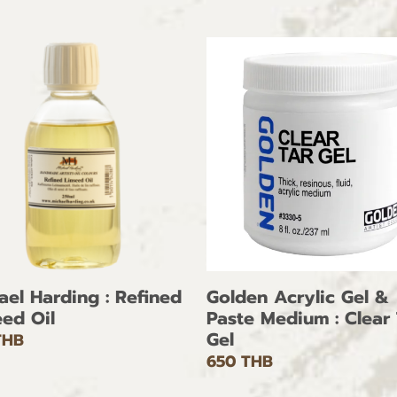
ael Harding : Refined
Golden Acrylic Gel &
eed Oil
Paste Medium : Clear 
Gel
THB
650 THB