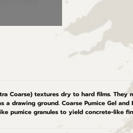
tra Coarse) textures dry to hard films. They
l as a drawing ground. Coarse Pumice Gel and
ke pumice granules to yield concrete-like fin