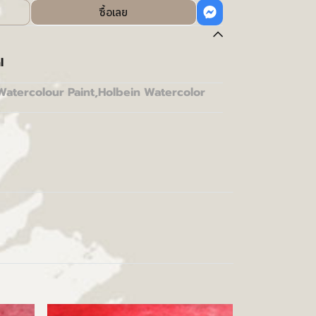
ซื้อเลย
l
Watercolour Paint
,
Holbein Watercolor