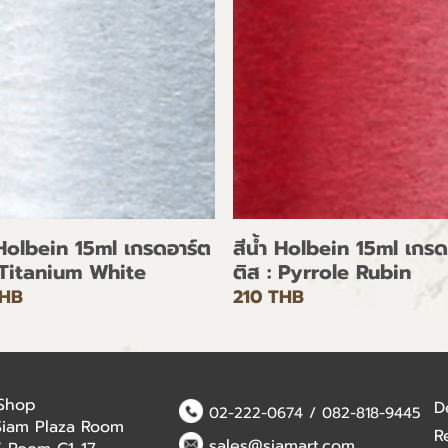
 Holbein 15ml เกรดอาร์ต
สีน้ำ Holbein 15ml เกรด
 Titanium White
ติส : Pyrrole Rubin
THB
210 THB
 Shop
D
02-222-0674
/
082-818-9445
Siam Plaza Room
R
sales@siamart.com