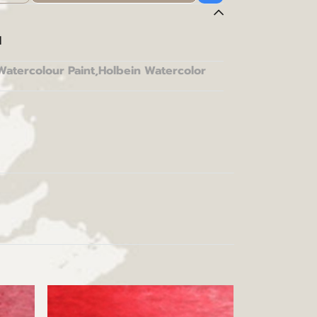
l
Watercolour Paint
,
Holbein Watercolor