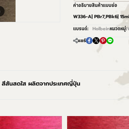
คำอธิบายสินค้าแบบย่อ
m
W336-A| PBr7,PBk6| 15m
Holbein
แบรนด์:
หมวดหมู่:
แชร์
 สีสันสดใส ผลิตจากประเทศญี่ปุ่น