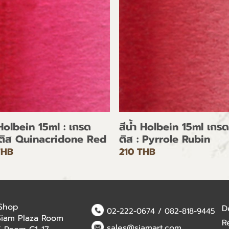
 Holbein 15ml : เกรด
สีน้ำ Holbein 15ml เกรด
ตติส Quinacridone Red
ติส : Pyrrole Rubin
THB
210 THB
 Shop
D
02-222-0674
/
082-818-9445
Siam Plaza Room
R
sales@siamart.com