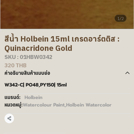
1/2
สีน้ำ Holbein 15ml เกรดอาร์ตติส :
Quinacridone Gold
SKU : 01HBW0342
320 THB
คำอธิบายสินค้าแบบย่อ
W342-C| PO48,PY150| 15ml
Holbein
แบรนด์:
Watercolour Paint
,
Holbein Watercolor
หมวดหมู่:
แชร์