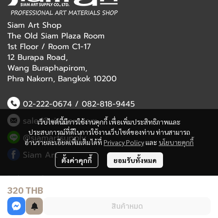
Siam Art Shop
The Old Siam Plaza Room
1st Floor / Room C1-17
12 Burapa Road,
Wang Buraphapirom,
Phra Nakorn, Bangkok 10200
02-222-0674
/
082-818-9445
sales@siamart.com
เว็บไซต์นี้มีการใช้งานคุกกี้ เพื่อเพิ่มประสิทธิภาพและ
ประสบการณ์ที่ดีในการใช้งานเว็บไซต์ของท่าน ท่านสามารถ
@siamartsupply
อ่านรายละเอียดเพิ่มเติมได้ที่
Privacy Policy
และ
นโยบายคุกกี้
Siam Art
ตั้งค่าคุกกี้
ยอมรับทั้งหมด
Delivery Service
320 THB
Refund Policy
สินค้าหมด
Terms and Conditions