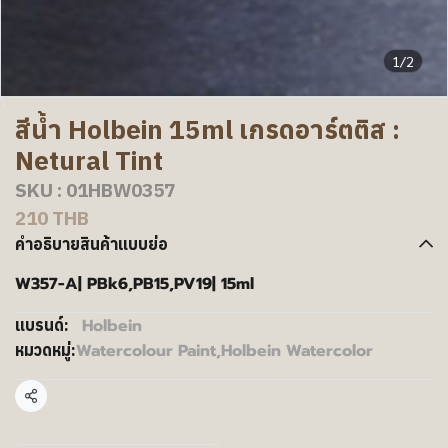
1/2
สีน้ำ Holbein 15ml เกรดอาร์ตติส :
Netural Tint
SKU : 01HBW0357
210 THB
คำอธิบายสินค้าแบบย่อ
W357-A| PBk6,PB15,PV19| 15ml
Holbein
แบรนด์:
Watercolour Paint
,
Holbein Watercolor
หมวดหมู่:
แชร์