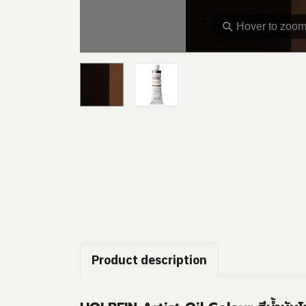
⚲
Hover to zoo
Product description