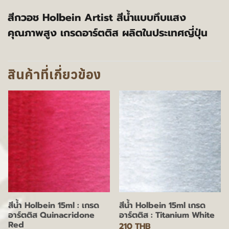
สีกวอช Holbein Artist สีน้ำแบบทึบแสง
คุณภาพสูง เกรดอาร์ตติส ผลิตในประเทศญี่ปุ่น
สินค้าที่เกี่ยวข้อง
สีน้ำ Holbein 15ml : เกรด
สีน้ำ Holbein 15ml เกรด
อาร์ตติส Quinacridone
อาร์ตติส : Titanium White
Red
210 THB