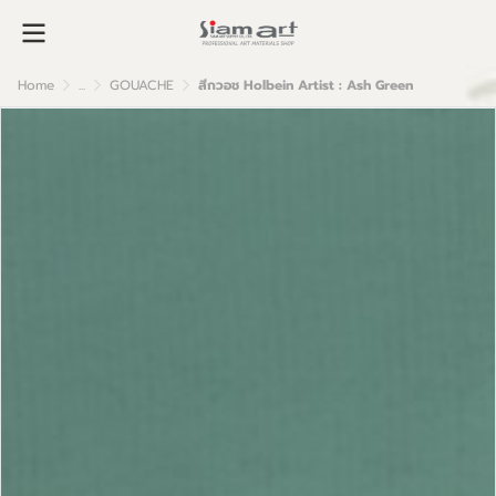
Home
...
GOUACHE
สีกวอช Holbein Artist : Ash Green