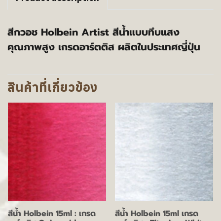
สีกวอช Holbein Artist สีน้ำแบบทึบแสง
คุณภาพสูง เกรดอาร์ตติส ผลิตในประเทศญี่ปุ่น
สินค้าที่เกี่ยวข้อง
สีน้ำ Holbein 15ml : เกรด
สีน้ำ Holbein 15ml เกรด