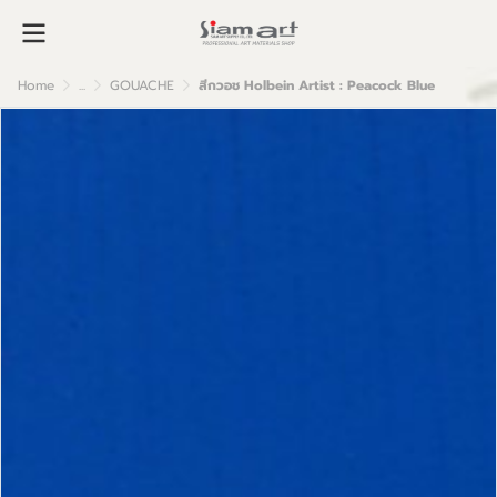
Home
...
GOUACHE
สีกวอช Holbein Artist : Peacock Blue