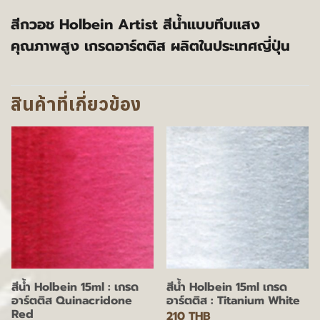
สีกวอช Holbein Artist สีน้ำแบบทึบแสง
คุณภาพสูง เกรดอาร์ตติส ผลิตในประเทศญี่ปุ่น
สินค้าที่เกี่ยวข้อง
สีน้ำ Holbein 15ml : เกรด
สีน้ำ Holbein 15ml เกรด
อาร์ตติส Quinacridone
อาร์ตติส : Titanium White
Red
210 THB