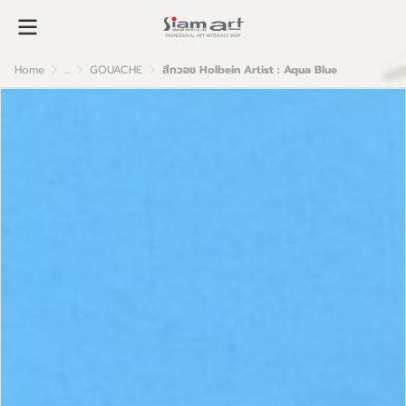
Home
...
GOUACHE
สีกวอช Holbein Artist : Aqua Blue