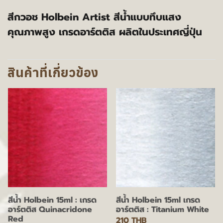
สีกวอช Holbein Artist สีน้ำแบบทึบแสง
คุณภาพสูง เกรดอาร์ตติส ผลิตในประเทศญี่ปุ่น
สินค้าที่เกี่ยวข้อง
สีน้ำ Holbein 15ml : เกรด
สีน้ำ Holbein 15ml เกรด
อาร์ตติส Quinacridone
อาร์ตติส : Titanium White
Red
210 THB