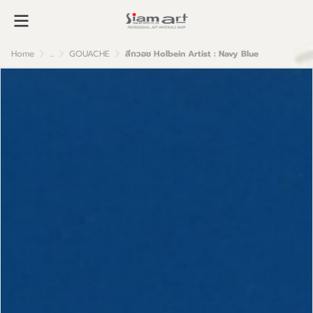
Home
...
GOUACHE
สีกวอช Holbein Artist : Navy Blue