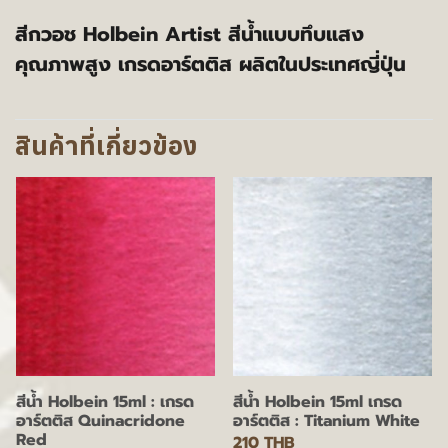
สีกวอช Holbein Artist สีน้ำแบบทึบแสง
คุณภาพสูง เกรดอาร์ตติส ผลิตในประเทศญี่ปุ่น
สินค้าที่เกี่ยวข้อง
สีน้ำ Holbein 15ml : เกรด
สีน้ำ Holbein 15ml เกรด
อาร์ตติส Quinacridone
อาร์ตติส : Titanium White
Red
210 THB