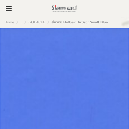
Home
...
GOUACHE
สีกวอช Holbein Artist : Smalt Blue