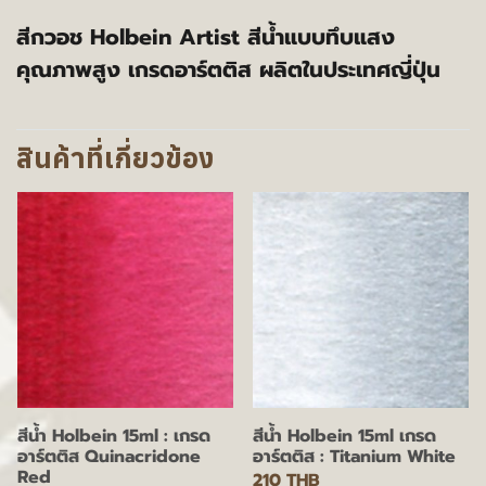
สีกวอช Holbein Artist สีน้ำแบบทึบแสง
คุณภาพสูง เกรดอาร์ตติส ผลิตในประเทศญี่ปุ่น
สินค้าที่เกี่ยวข้อง
สีน้ำ Holbein 15ml : เกรด
สีน้ำ Holbein 15ml เกรด
อาร์ตติส Quinacridone
อาร์ตติส : Titanium White
Red
210 THB