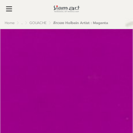
Home
...
GOUACHE
สีกวอช Holbein Artist : Magenta