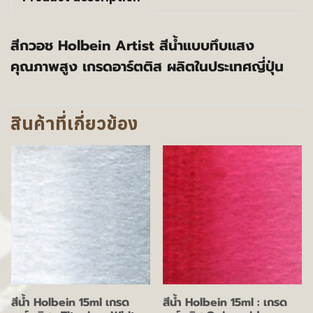
สีกวอช Holbein Artist สีน้ำแบบทึบแสง
คุณภาพสูง เกรดอาร์ตติส ผลิตในประเทศญี่ปุ่น
สินค้าที่เกี่ยวข้อง
สีน้ำ Holbein 15ml เกรด
สีน้ำ Holbein 15ml : เกรด