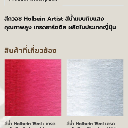
สีกวอช Holbein Artist สีน้ำแบบทึบแสง
คุณภาพสูง เกรดอาร์ตติส ผลิตในประเทศญี่ปุ่น
สินค้าที่เกี่ยวข้อง
สีน้ำ Holbein 15ml : เกรด
สีน้ำ Holbein 15ml เกรด