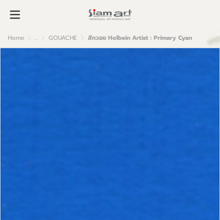
Home
...
GOUACHE
สีกวอช Holbein Artist : Primary Cyan