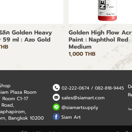
คริลิค Golden Heavy
Golden High Flow Acr
 59 ml : Azo Gold
Paint : Naphthol Red
Medium
THB
1,000 THB
 Shop
D
02-222-0674
/
082-818-9445
Siam Plaza Room
R
sales@siamart.com
 / Room C1-17
 Road,
@siamartsupply
Te
aphapirom,
Siam Art
orn, Bangkok 10200