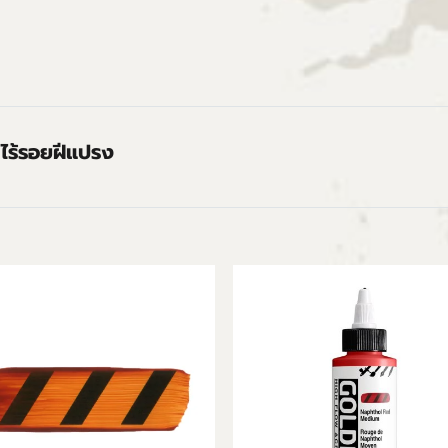
ย ไร้รอยฝีแปรง