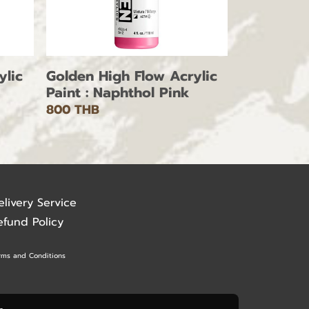
ylic
Golden High Flow Acrylic
Paint : Naphthol Pink
800 THB
elivery Service
efund Policy
rms and Conditions