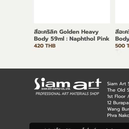
สีอะคริลิค Golden Heavy
สีอะ
Body 59ml : Naphthol Pink
Body
420 THB
500 
Siam Art
The Old 
1st Floor
12 Burapa
Wang Bur
Phra Nak