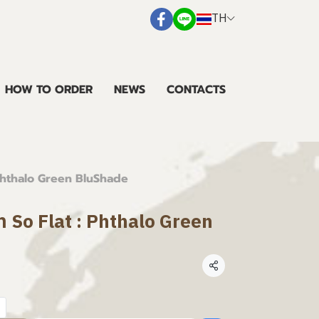
TH
HOW TO ORDER
NEWS
CONTACTS
 : Phthalo Green BluShade
แมท So Flat : Phthalo Green
แชร์