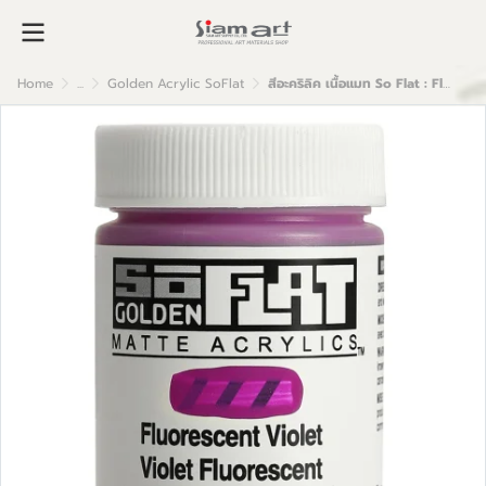
Home
...
Golden Acrylic SoFlat
สีอะคริลิค เนื้อแมท So Flat : Fluorescent Violet