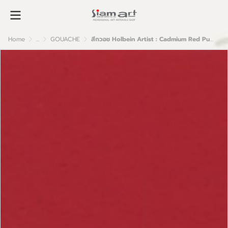
Home
...
GOUACHE
สีกวอช Holbein Artist : Cadmium Red Purple