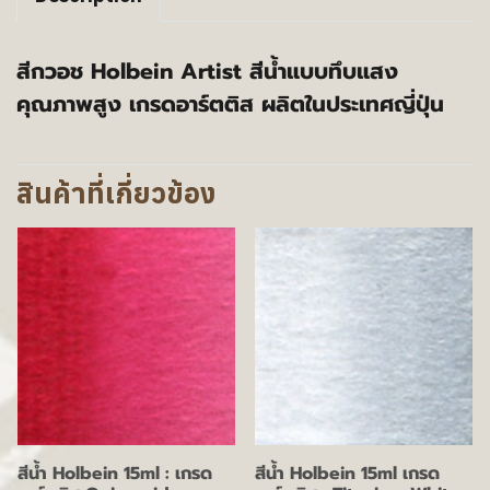
สีกวอช Holbein Artist สีน้ำแบบทึบแสง
คุณภาพสูง เกรดอาร์ตติส ผลิตในประเทศญี่ปุ่น
สินค้าที่เกี่ยวข้อง
สีน้ำ Holbein 15ml : เกรด
สีน้ำ Holbein 15ml เกรด