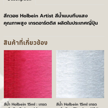
สีกวอช Holbein Artist สีน้ำแบบทึบแสง
คุณภาพสูง เกรดอาร์ตติส ผลิตในประเทศญี่ปุ่น
สินค้าที่เกี่ยวข้อง
สีน้ำ Holbein 15ml : เกรด
สีน้ำ Holbein 15ml เกรด