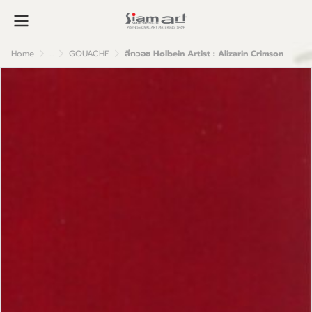
Home
...
GOUACHE
สีกวอช Holbein Artist : Alizarin Crimson