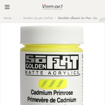
Home
...
Golden Acrylic SoFlat
สีอะคริลิค เนื้อแมท So Flat : Cadmium Primrose