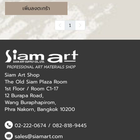
เพิ่มลงตะกร้า
1
Siam Art Shop
The Old Siam Plaza Room
1st Floor / Room C1-17
12 Burapa Road,
Wang Buraphapirom,
Phra Nakorn, Bangkok 10200
02-222-0674
/
082-818-9445
sales@siamart.com