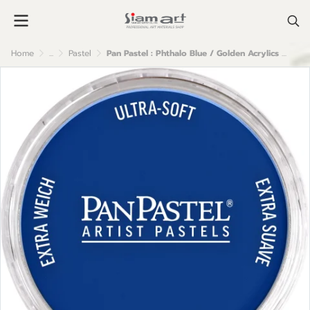
Home
...
Pastel
Pan Pastel : Phthalo Blue / Golden Acrylics Color 9 ml